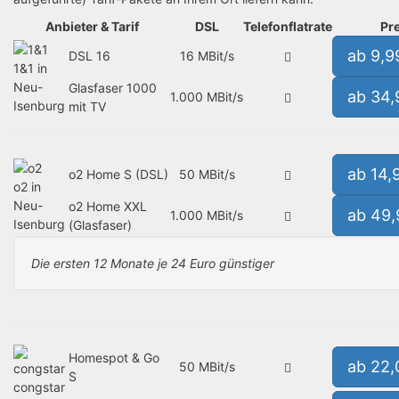
Anbieter & Tarif
DSL
Telefonflatrate
Pre
ab 9,9
DSL 16
16 MBit/s
1&1 in
Neu-
Glasfaser 1000
ab 34
1.000 MBit/s
Isenburg
mit TV
ab 14,
o2 Home S (DSL)
50 MBit/s
o2 in
Neu-
o2 Home XXL
ab 49
1.000 MBit/s
Isenburg
(Glasfaser)
Die ersten 12 Monate je 24 Euro günstiger
Homespot & Go
ab 22
50 MBit/s
S
congstar