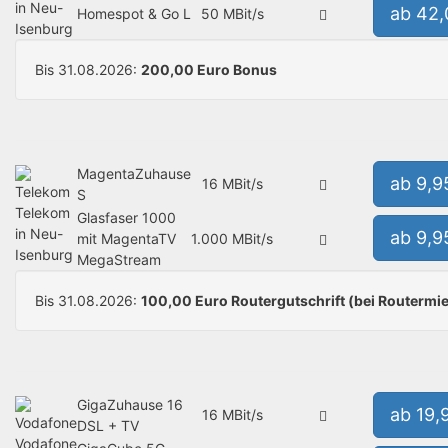
in Neu-
ab 42
Homespot & Go L
50 MBit/s
Isenburg
Bis 31.08.2026:
200,00 Euro Bonus
MagentaZuhause
ab 9,9
16 MBit/s
S
Telekom
Glasfaser 1000
in Neu-
ab 9,9
mit MagentaTV
1.000 MBit/s
Isenburg
MegaStream
Bis 31.08.2026:
100,00 Euro Routergutschrift (bei Routermie
GigaZuhause 16
ab 19,
16 MBit/s
DSL + TV
Vodafone