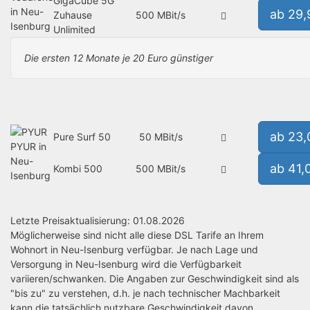
GigaCube 5G
in Neu-
ab 29
Zuhause
500 MBit/s
Isenburg
Unlimited
Die ersten 12 Monate je 20 Euro günstiger
ab 23
Pure Surf 50
50 MBit/s
PYUR in
Neu-
ab 41,
Kombi 500
500 MBit/s
Isenburg
Letzte Preisaktualisierung: 01.08.2026
Möglicherweise sind nicht alle diese DSL Tarife an Ihrem
Wohnort in Neu-Isenburg verfügbar. Je nach Lage und
Versorgung in Neu-Isenburg wird die Verfügbarkeit
variieren/schwanken. Die Angaben zur Geschwindigkeit sind als
"bis zu" zu verstehen, d.h. je nach technischer Machbarkeit
kann die tatsächlich nutzbare Geschwindigkeit davon