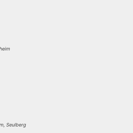
mheim
im, Seulberg