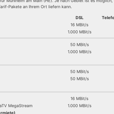
e für Mühlheim am Main (HE). Je nach Gebiet ist es möglich,
arif-Pakete an Ihrem Ort liefern kann.
DSL
Telefo
16 MBit/s
1.000 MBit/s
50 MBit/s
1.000 MBit/s
50 MBit/s
50 MBit/s
16 MBit/s
taTV MegaStream
1.000 MBit/s
ermiete)