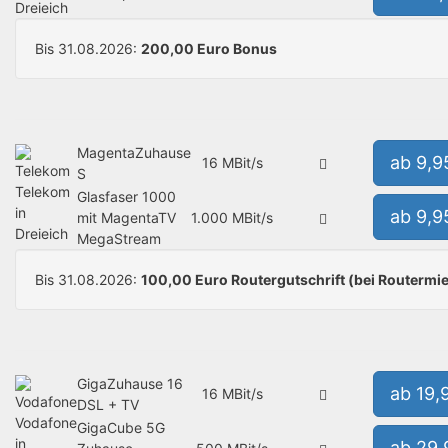
Dreieich
Bis 31.08.2026:
200,00 Euro Bonus
MagentaZuhause
ab 9,9
16 MBit/s
S
Telekom
Glasfaser 1000
in
ab 9,9
mit MagentaTV
1.000 MBit/s
Dreieich
MegaStream
Bis 31.08.2026:
100,00 Euro Routergutschrift (bei Routermie
GigaZuhause 16
ab 19,
16 MBit/s
DSL + TV
Vodafone
GigaCube 5G
in
ab 29