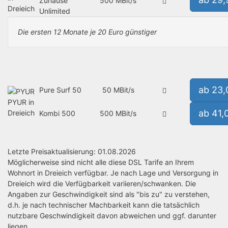
Zuhause
500 MBit/s
Dreieich
Unlimited
Die ersten 12 Monate je 20 Euro günstiger
ab 23
Pure Surf 50
50 MBit/s
PYUR in
ab 41,
Dreieich
Kombi 500
500 MBit/s
Letzte Preisaktualisierung: 01.08.2026
Möglicherweise sind nicht alle diese DSL Tarife an Ihrem
Wohnort in Dreieich verfügbar. Je nach Lage und Versorgung in
Dreieich wird die Verfügbarkeit variieren/schwanken. Die
Angaben zur Geschwindigkeit sind als "bis zu" zu verstehen,
d.h. je nach technischer Machbarkeit kann die tatsächlich
nutzbare Geschwindigkeit davon abweichen und ggf. darunter
liegen.