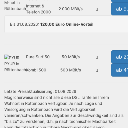
M-net in
Internet &
ab 9
Röttenbach
2.000 MBit/s
Telefon 2000
Bis 31.08.2026:
120,00 Euro Online-Vorteil
ab 2
Pure Surf 50
50 MBit/s
PYUR in
ab 4
Röttenbach
Kombi 500
500 MBit/s
Letzte Preisaktualisierung: 01.08.2026
Möglicherweise sind nicht alle diese DSL Tarife an Ihrem
Wohnort in Röttenbach verfügbar. Je nach Lage und
Versorgung in Röttenbach wird die Verfügbarkeit
variieren/schwanken. Die Angaben zur Geschwindigkeit sind als
"bis zu" zu verstehen, d.h. je nach technischer Machbarkeit
kann die tatsächlich nutzbare Geschwindigkeit davon