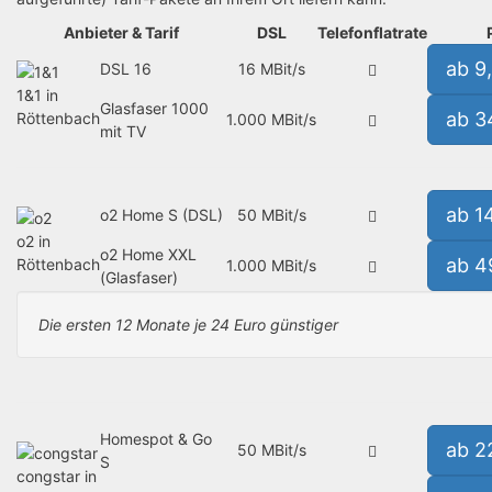
Anbieter & Tarif
DSL
Telefonflatrate
ab 9
DSL 16
16 MBit/s
1&1 in
Glasfaser 1000
ab 3
Röttenbach
1.000 MBit/s
mit TV
ab 1
o2 Home S (DSL)
50 MBit/s
o2 in
o2 Home XXL
ab 4
Röttenbach
1.000 MBit/s
(Glasfaser)
Die ersten 12 Monate je 24 Euro günstiger
Homespot & Go
ab 2
50 MBit/s
S
congstar in