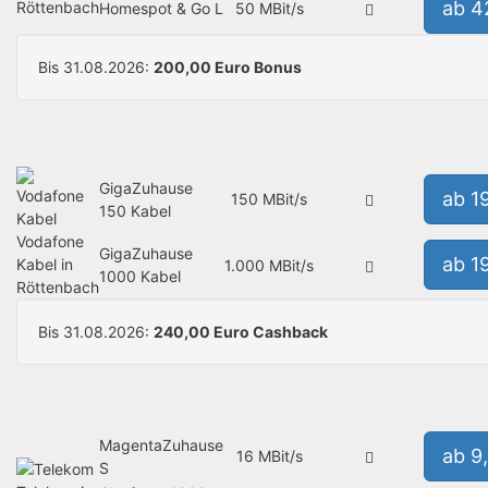
ab 4
Röttenbach
Homespot & Go L
50 MBit/s
Bis 31.08.2026:
200,00 Euro Bonus
GigaZuhause
ab 1
150 MBit/s
150 Kabel
Vodafone
GigaZuhause
ab 1
Kabel in
1.000 MBit/s
1000 Kabel
Röttenbach
Bis 31.08.2026:
240,00 Euro Cashback
MagentaZuhause
ab 9
16 MBit/s
S