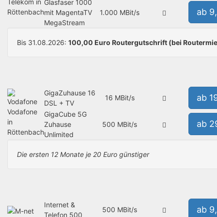
Telekom in
Glasfaser 1000
ab 9
Röttenbach
mit MagentaTV
1.000 MBit/s
MegaStream
Bis 31.08.2026:
100,00 Euro Routergutschrift (bei Routermie
GigaZuhause 16
ab 1
16 MBit/s
DSL + TV
Vodafone
GigaCube 5G
in
ab 2
Zuhause
500 MBit/s
Röttenbach
Unlimited
Die ersten 12 Monate je 20 Euro günstiger
Internet &
ab 9
500 MBit/s
Telefon 500