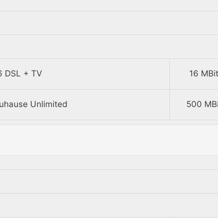
6 DSL + TV
16 MBit
uhause Unlimited
500 MBi