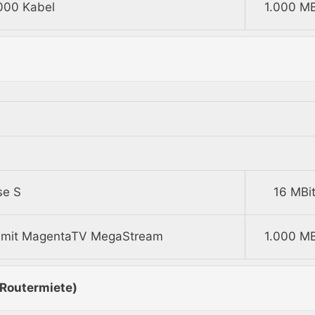
000 Kabel
1.000 MB
se S
16 MBit
0 mit MagentaTV MegaStream
1.000 MB
 Routermiete)