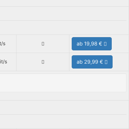
t/s
ab 19,98 €
t/s
ab 29,99 €