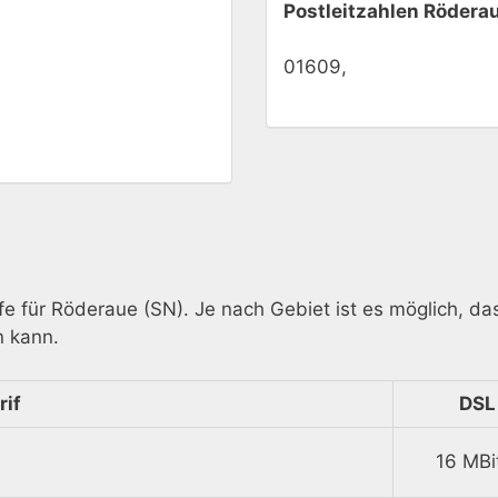
Postleitzahlen Rödera
01609,
ife für Röderaue (SN). Je nach Gebiet ist es möglich, d
n kann.
rif
DSL
16 MBi