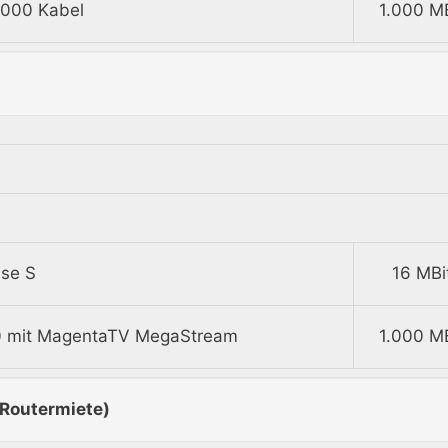
1000 Kabel
1.000 MB
se S
16 MBi
0 mit MagentaTV MegaStream
1.000 MB
 Routermiete)