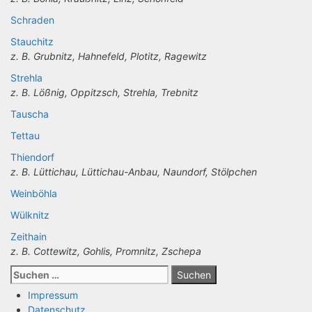
Schraden
Stauchitz
z. B. Grubnitz, Hahnefeld, Plotitz, Ragewitz
Strehla
z. B. Lößnig, Oppitzsch, Strehla, Trebnitz
Tauscha
Tettau
Thiendorf
z. B. Lüttichau, Lüttichau-Anbau, Naundorf, Stölpchen
Weinböhla
Wülknitz
Zeithain
z. B. Cottewitz, Gohlis, Promnitz, Zschepa
Suchen
nach:
Impressum
Datenschutz