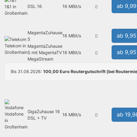
ab 9,9
DSL 16
16 MBit/s
1&1 in
Großenhain
MagentaZuhause
ab 9,9
16 MBit/s
S
Telekom in
MagentaZuhause
ab 9,9
Großenhain
S mit MagentaTV
16 MBit/s
MegaStream
Bis 31.08.2026:
100,00 Euro Routergutschrift (bei Routermie
GigaZuhause 16
Vodafone
ab 19,9
16 MBit/s
DSL + TV
in
Großenhain