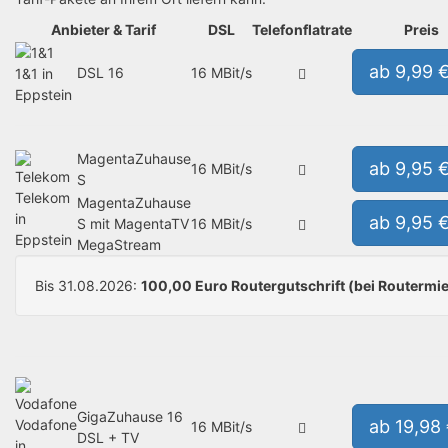
Anbieter & Tarif
DSL
Telefonflatrate
Preis
ab 9,99 
DSL 16
16 MBit/s
1&1 in
Eppstein
MagentaZuhause
ab 9,95 
16 MBit/s
S
Telekom
MagentaZuhause
in
ab 9,95 
S mit MagentaTV
16 MBit/s
Eppstein
MegaStream
Bis 31.08.2026:
100,00 Euro Routergutschrift (bei Routermie
GigaZuhause 16
Vodafone
ab 19,98
16 MBit/s
DSL + TV
in