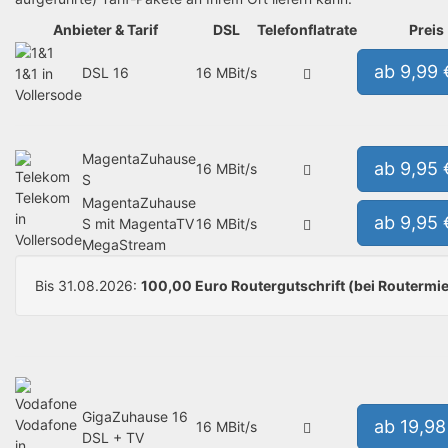
Anbieter & Tarif
DSL
Telefonflatrate
Preis
ab 9,99
DSL 16
16 MBit/s
1&1 in
Vollersode
MagentaZuhause
ab 9,95
16 MBit/s
S
Telekom
MagentaZuhause
in
ab 9,95
S mit MagentaTV
16 MBit/s
Vollersode
MegaStream
Bis 31.08.2026:
100,00 Euro Routergutschrift (bei Routermie
GigaZuhause 16
Vodafone
ab 19,9
16 MBit/s
DSL + TV
in