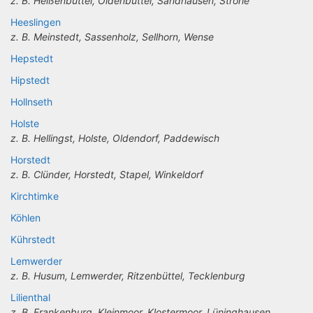
z. B. Heißenbüttel, Oldenbüttel, Sandhausen, Ströhe
Heeslingen
z. B. Meinstedt, Sassenholz, Sellhorn, Wense
Hepstedt
Hipstedt
Hollnseth
Holste
z. B. Hellingst, Holste, Oldendorf, Paddewisch
Horstedt
z. B. Clünder, Horstedt, Stapel, Winkeldorf
Kirchtimke
Köhlen
Kührstedt
Lemwerder
z. B. Husum, Lemwerder, Ritzenbüttel, Tecklenburg
Lilienthal
z. B. Frankenburg, Kleinmoor, Klostermoor, Lüninghausen