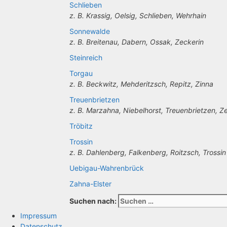
Schlieben
z. B. Krassig, Oelsig, Schlieben, Wehrhain
Sonnewalde
z. B. Breitenau, Dabern, Ossak, Zeckerin
Steinreich
Torgau
z. B. Beckwitz, Mehderitzsch, Repitz, Zinna
Treuenbrietzen
z. B. Marzahna, Niebelhorst, Treuenbrietzen, 
Tröbitz
Trossin
z. B. Dahlenberg, Falkenberg, Roitzsch, Trossin
Uebigau-Wahrenbrück
Zahna-Elster
Suchen nach:
Impressum
Datenschutz