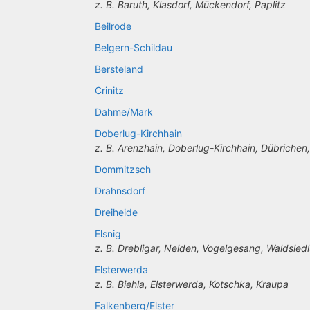
z. B. Baruth, Klasdorf, Mückendorf, Paplitz
Beilrode
Belgern-Schildau
Bersteland
Crinitz
Dahme/Mark
Doberlug-Kirchhain
z. B. Arenzhain, Doberlug-Kirchhain, Dübrichen
Dommitzsch
Drahnsdorf
Dreiheide
Elsnig
z. B. Drebligar, Neiden, Vogelgesang, Waldsied
Elsterwerda
z. B. Biehla, Elsterwerda, Kotschka, Kraupa
Falkenberg/Elster