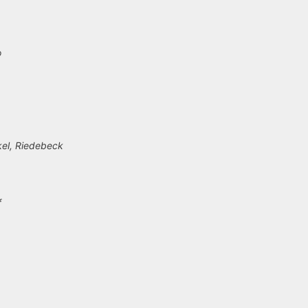
o
kel, Riedebeck
f