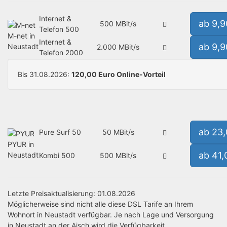
Internet &
ab 9,
500 MBit/s
Telefon 500
M-net in
Internet &
ab 9,
Neustadt
2.000 MBit/s
Telefon 2000
Bis 31.08.2026:
120,00 Euro Online-Vorteil
ab 23
Pure Surf 50
50 MBit/s
PYUR in
ab 41
Neustadt
Kombi 500
500 MBit/s
Letzte Preisaktualisierung: 01.08.2026
Möglicherweise sind nicht alle diese DSL Tarife an Ihrem
Wohnort in Neustadt verfügbar. Je nach Lage und Versorgung
in Neustadt an der Aisch wird die Verfügbarkeit