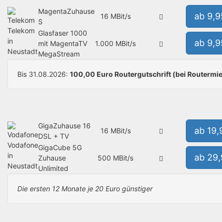
MagentaZuhause
ab 9,
16 MBit/s
S
Telekom
Glasfaser 1000
in
ab 9,
mit MagentaTV
1.000 MBit/s
Neustadt
MegaStream
Bis 31.08.2026:
100,00 Euro Routergutschrift (bei Routermie
GigaZuhause 16
ab 19
16 MBit/s
DSL + TV
Vodafone
GigaCube 5G
in
ab 29
Zuhause
500 MBit/s
Neustadt
Unlimited
Die ersten 12 Monate je 20 Euro günstiger