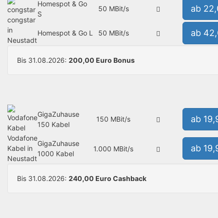
Homespot & Go
ab 22
50 MBit/s
S
congstar
in
ab 42
Homespot & Go L
50 MBit/s
Neustadt
Bis 31.08.2026:
200,00 Euro Bonus
GigaZuhause
ab 19
150 MBit/s
150 Kabel
Vodafone
GigaZuhause
ab 19
Kabel in
1.000 MBit/s
1000 Kabel
Neustadt
Bis 31.08.2026:
240,00 Euro Cashback