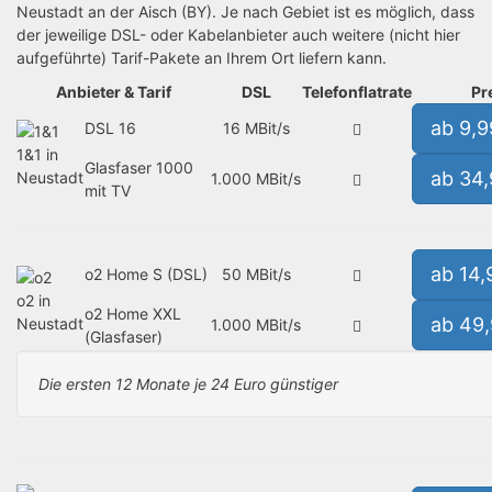
Neustadt an der Aisch (BY). Je nach Gebiet ist es möglich, dass
der jeweilige DSL- oder Kabelanbieter auch weitere (nicht hier
aufgeführte) Tarif-Pakete an Ihrem Ort liefern kann.
Anbieter & Tarif
DSL
Telefonflatrate
Pr
ab 9,
DSL 16
16 MBit/s
1&1 in
Glasfaser 1000
ab 34
Neustadt
1.000 MBit/s
mit TV
ab 14
o2 Home S (DSL)
50 MBit/s
o2 in
o2 Home XXL
ab 49
Neustadt
1.000 MBit/s
(Glasfaser)
Die ersten 12 Monate je 24 Euro günstiger