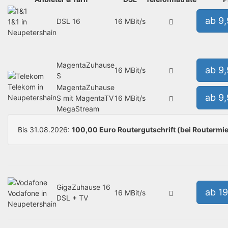
ab 9
DSL 16
16 MBit/s
1&1 in
Neupetershain
MagentaZuhause
ab 9
16 MBit/s
S
Telekom in
MagentaZuhause
ab 9
Neupetershain
S mit MagentaTV
16 MBit/s
MegaStream
Bis 31.08.2026:
100,00 Euro Routergutschrift (bei Routermie
GigaZuhause 16
ab 1
16 MBit/s
Vodafone in
DSL + TV
Neupetershain