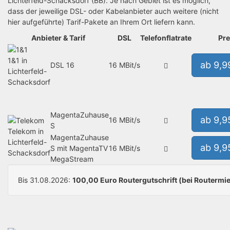
Lichterfeld-Schacksdorf (BB). Je nach Gebiet ist es möglich,
dass der jeweilige DSL- oder Kabelanbieter auch weitere (nicht
hier aufgeführte) Tarif-Pakete an Ihrem Ort liefern kann.
Anbieter & Tarif
DSL
Telefonflatrate
Pre
1&1 in
ab 9,9
DSL 16
16 MBit/s
Lichterfeld-
Schacksdorf
MagentaZuhause
ab 9,9
16 MBit/s
S
Telekom in
MagentaZuhause
Lichterfeld-
ab 9,9
S mit MagentaTV
16 MBit/s
Schacksdorf
MegaStream
Bis 31.08.2026:
100,00 Euro Routergutschrift (bei Routermie