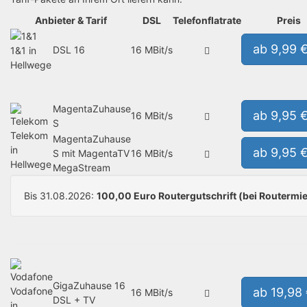
Anbieter & Tarif
DSL
Telefonflatrate
Preis
ab 9,99 
DSL 16
16 MBit/s
1&1 in
Hellwege
MagentaZuhause
ab 9,95 
16 MBit/s
S
Telekom
MagentaZuhause
in
ab 9,95 
S mit MagentaTV
16 MBit/s
Hellwege
MegaStream
Bis 31.08.2026:
100,00 Euro Routergutschrift (bei Routermie
GigaZuhause 16
Vodafone
ab 19,98
16 MBit/s
DSL + TV
in