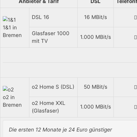
Anbieter & Tarif
DSL
Telefonf
DSL 16
16 MBit/s
1&1 in
Glasfaser 1000
Bremen
1.000 MBit/s
mit TV
o2 Home S (DSL)
50 MBit/s
o2 in
o2 Home XXL
Bremen
1.000 MBit/s
(Glasfaser)
Die ersten 12 Monate je 24 Euro günstiger